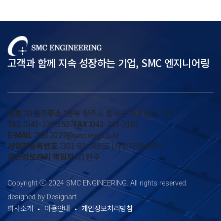
고객과 함께 지속 성장하는 기업, SMC 엔지니어링
대표 :
김현주
주소 :
충북 청주시 흥덕구 가포산로 124
TEL :
043-236-3507
FAX :
043-233-2181
E-MAIL :
9912022@smceng.co.kr
사업자등록번호 :
301-81-54655
[사업자정보확인]
개인정보관리 책임자 :
김현주
Copyright ⓒ 2024 SMC ENGINEERING. All rights reserved.
designed by Designart.
회사소개
이용안내
개인정보처리방침