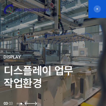
DISPLAY
디스플레이 업무
작업환경
03
-
03