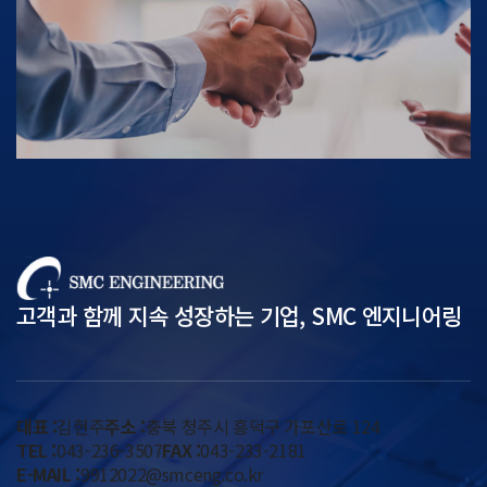
고객과 함께 지속 성장하는 기업, SMC 엔지니어링
대표 :
김현주
주소 :
충북 청주시 흥덕구 가포산로 124
TEL :
043-236-3507
FAX :
043-233-2181
E-MAIL :
9912022@smceng.co.kr